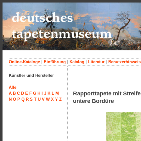
Online-Kataloge
|
Einführung
|
Katalog
|
Literatur
|
Benutzerhinweis
Künstler und Hersteller
Alle
Rapporttapete mit Streif
A
B
C
D
E
F
G
H
I
J
K
L
M
N
O
P
Q
R
S
T
U
V
W
X
Y
Z
untere Bordüre