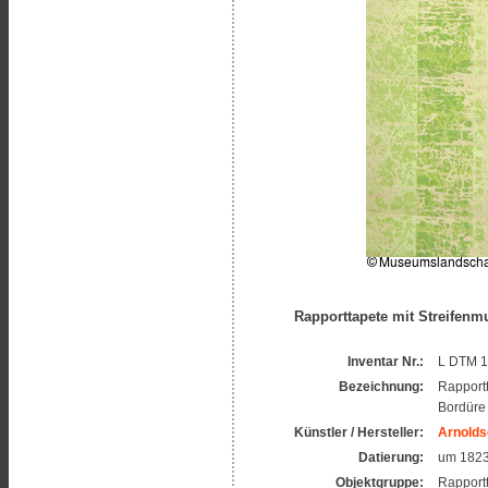
Rapporttapete mit Streifenm
Inventar Nr.:
L DTM 1
Bezeichnung:
Rapportt
Bordüre
Künstler / Hersteller:
Arnolds
Datierung:
um 182
Objektgruppe:
Rapport